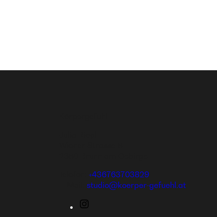
Körpergefühl
Julia Riepl
Wiener Strasse 8
2380 Brunn am Gebirge
Telefon:
+436763703829
E-Mail:
studio@koerper-gefuehl.at
Instagram