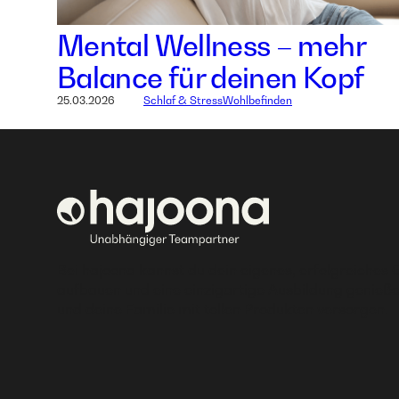
Mental Wellness – mehr
Balance für deinen Kopf
25.03.2026
Schlaf & Stress
Wohlbefinden
Bei hajoona kannst du dein eigenes, erfolgreiches 
aufbauen und eine einzigartige Ausbildung genieße
und deine Familie mit tollen Produkten versorgen.