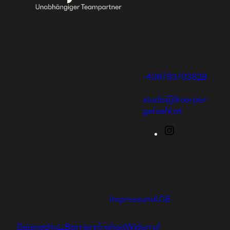
Julia Riepl
Wiener Strasse 8
Bei hajoona kannst du dein
2380 Brunn am
eigenes, erfolgreiches Geschäft
Gebirge
aufbauen und eine einzigartige
Ausbildung genießen oder dich
Telefon:
und deine Familie mit tollen
+436763703829
Produkten versorgen.
E-Mail:
studio@koerper-
gefuehl.at
Instagram
Ⓒ 2026 hajoona GmbH
Impressum
AGB
Datenschutz
Barrierefreiheit
Widerruf